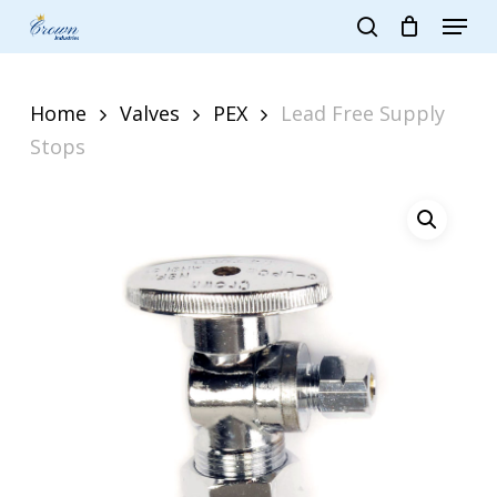
Skip
Menu
to
search
main
Close
content
Menu
Home
Valves
PEX
Lead Free Supply
Stops